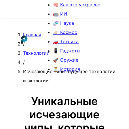
🧠 Как это устроено
🤖 ИИ
🧬 Наука
🪐 Космос
Главная
🚗 Техника
/
📱 Гаджеты
Технологии
🚀 Оружие
/
⏳ История
Исчезающие чипы: будущее технологий
и экологии
Уникальные
исчезающие
чипы, которые