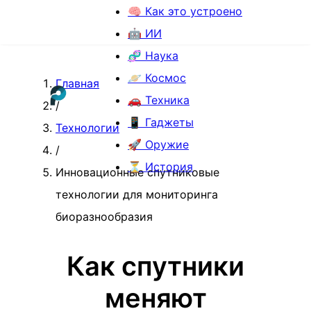
🧠 Как это устроено
🤖 ИИ
🧬 Наука
🪐 Космос
Главная
🚗 Техника
/
📱 Гаджеты
Технологии
🚀 Оружие
/
⏳ История
Инновационные спутниковые
технологии для мониторинга
биоразнообразия
Как спутники
меняют