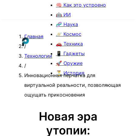
🧠 Как это устроено
🤖 ИИ
🧬 Наука
🪐 Космос
Главная
🚗 Техника
/
📱 Гаджеты
Технологии
🚀 Оружие
/
⏳ История
Инновационная перчатка для
виртуальной реальности, позволяющая
ощущать прикосновения
Новая эра
утопии: