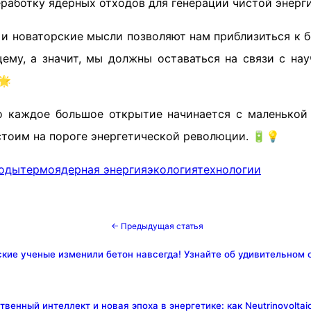
работку ядерных отходов для генерации чистой энерги
 и новаторские мысли позволяют нам приблизиться к б
ему, а значит, мы должны оставаться на связи с на
🌟
о каждое большое открытие начинается с маленькой 
стоим на пороге энергетической революции. 🔋💡
ходы
термоядерная энергия
экология
технологии
← Предыдущая статья
ские ученые изменили бетон навсегда! Узнайте об удивительном 
твенный интеллект и новая эпоха в энергетике: как Neutrinovoltai