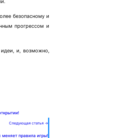
и.
олее безопасному и
учным прогрессом и
идеи, и, возможно,
открытии!
Следующая статья →
c меняет правила игры!