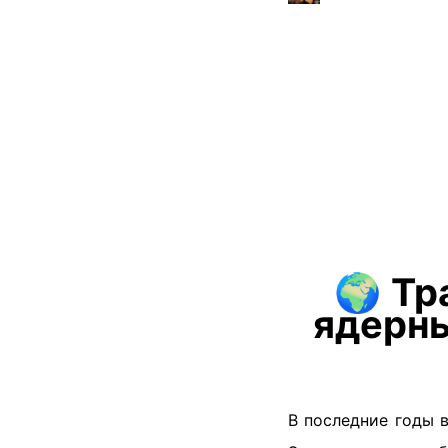
🌍
Тр
ядерны
В последние годы 