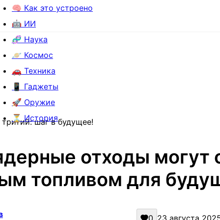
🧠 Как это устроено
🤖 ИИ
🧬 Наука
🪐 Космос
🚗 Техника
📱 Гаджеты
🚀 Оружие
⏳ История
тритий: шаг в будущее!
ядерные отходы могут 
ым топливом для буду
в
0
23 августа 2025 