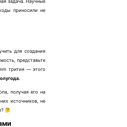
ная задача. Научные
ходы приносили не
учить для создания
имость, представьте
amm трития — этого
олугода.
па, получая его на
них источников, не
и? 🤔
ами