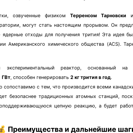
отки, озвученные физиком
Терренсом Тарновски
из
ратории, могут стать настоящим прорывом. Он пред
ядерные отходы для получения трития! Эта идея бы
ии Американского химического общества (ACS). Тар
ый экспериментальный реактор, основанный на 
1 ГВт
, способен генерировать
2 кг трития в год
.
о сопоставимо с тем, что производится всеми канадс
дет безопаснее традиционных атомных станций, поск
моподдерживающуюся цепную реакцию, а будет работ
💰
Преимущества и дальнейшие шаг