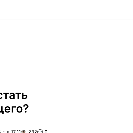
стать
щего?
г. в 17:11
👁️ 232
💬 0