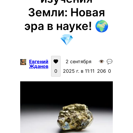
Земли: Новая
эра в науке! 🌍
💎
Евгений
2 сентября
👁️
💬
Жданов
0
2025 г. в 11:11
206
0