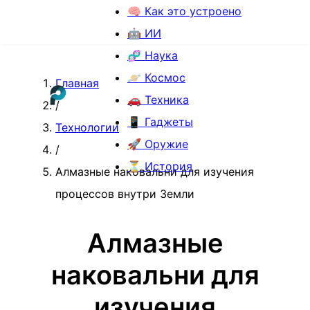
🧠 Как это устроено
🤖 ИИ
🧬 Наука
🪐 Космос
Главная
🚗 Техника
/
📱 Гаджеты
Технологии
🚀 Оружие
/
⏳ История
Алмазные наковальни для изучения
процессов внутри Земли
Алмазные
наковальни для
изучения