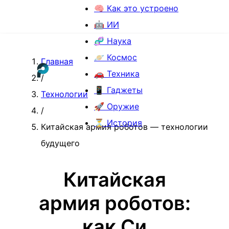
🧠 Как это устроено
🤖 ИИ
🧬 Наука
🪐 Космос
Главная
🚗 Техника
/
📱 Гаджеты
Технологии
🚀 Оружие
/
⏳ История
Китайская армия роботов — технологии
будущего
Китайская
армия роботов:
как Си