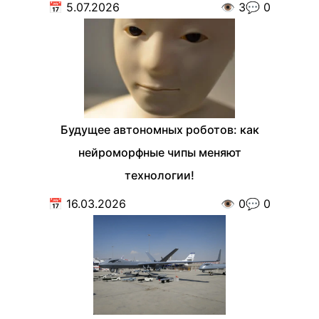
📅
5.07.2026
👁️
3
💬
0
Будущее автономных роботов: как
нейроморфные чипы меняют
технологии!
📅
16.03.2026
👁️
0
💬
0