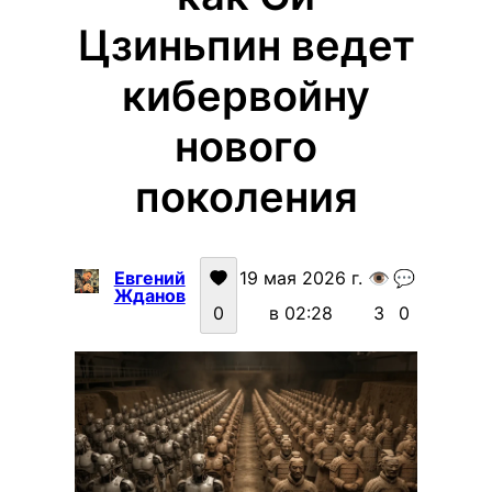
Цзиньпин ведет
кибервойну
нового
поколения
Евгений
19 мая 2026 г.
👁️
💬
Жданов
0
в 02:28
3
0