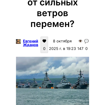
от сильных
ветров
перемен?
Евгений
8 октября
👁️
💬
Жданов
0
2025 г. в 19:23
147
0