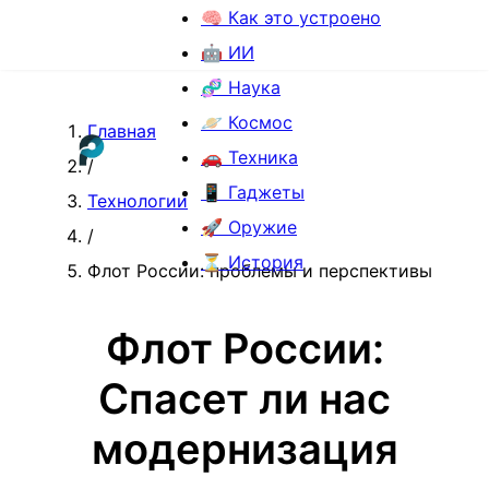
🧠 Как это устроено
🤖 ИИ
🧬 Наука
🪐 Космос
Главная
🚗 Техника
/
📱 Гаджеты
Технологии
🚀 Оружие
/
⏳ История
Флот России: проблемы и перспективы
Флот России:
Спасет ли нас
модернизация