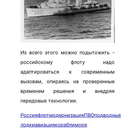
Из всего этого можно подытожить -
российскому флоту надо
адаптироваться к современным
вызовам, опираясь на проверенные
временем решения и внедряя
передовые технологии.
Россия
флот
модернизация
ПВО
подводные
лодки
авиация
корабли
море