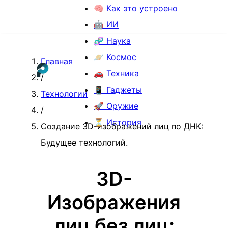
🧠 Как это устроено
🤖 ИИ
🧬 Наука
🪐 Космос
Главная
🚗 Техника
/
📱 Гаджеты
Технологии
🚀 Оружие
/
⏳ История
Создание 3D-изображений лиц по ДНК:
Будущее технологий.
3D-
Изображения
лиц без лиц: