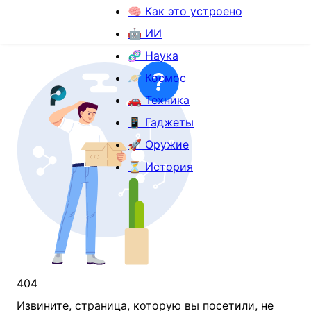
🧠 Как это устроено
🤖 ИИ
🧬 Наука
🪐 Космос
🚗 Техника
📱 Гаджеты
🚀 Оружие
⏳ История
404
Извините, страница, которую вы посетили, не