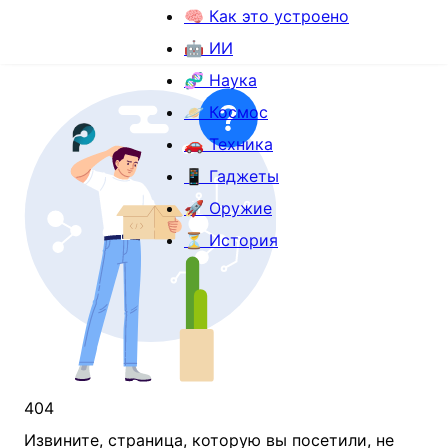
🧠 Как это устроено
🤖 ИИ
🧬 Наука
🪐 Космос
🚗 Техника
📱 Гаджеты
🚀 Оружие
⏳ История
404
Извините, страница, которую вы посетили, не