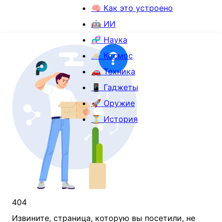
🧠 Как это устроено
🤖 ИИ
🧬 Наука
🪐 Космос
🚗 Техника
📱 Гаджеты
🚀 Оружие
⏳ История
404
Извините, страница, которую вы посетили, не