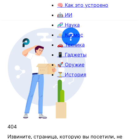
🧠 Как это устроено
🤖 ИИ
🧬 Наука
🪐 Космос
🚗 Техника
📱 Гаджеты
🚀 Оружие
⏳ История
404
Извините, страница, которую вы посетили, не