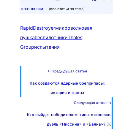
технологии
(все статьи по теме)
RapidDestroyer
микроволновая
пушка
беспилотники
Thales
Group
испытания
← Предыдущая статья
Как создаются ядерные боеприпасы:
история и факты
Следующая статья →
Кто выйдет победителем: гипотетическая
дуэль «Ниссина» и «Баяна»? ⚔️