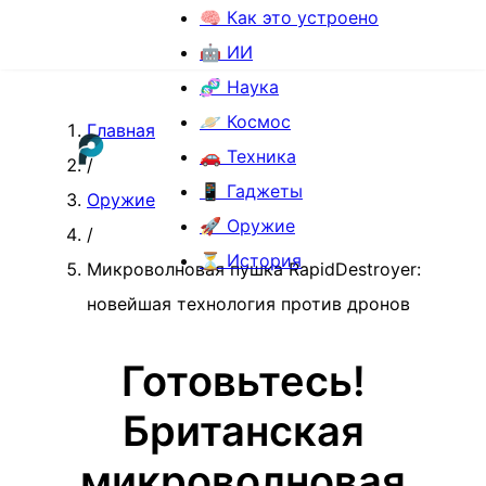
🧠 Как это устроено
🤖 ИИ
🧬 Наука
🪐 Космос
Главная
🚗 Техника
/
📱 Гаджеты
Оружие
🚀 Оружие
/
⏳ История
Микроволновая пушка RapidDestroyer:
новейшая технология против дронов
Готовьтесь!
Британская
микроволновая