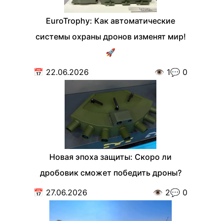
EuroTrophy: Как автоматические
системы охраны дронов изменят мир!
🚀
📅
22.06.2026
👁️
1
💬
0
Новая эпоха защиты: Скоро ли
дробовик сможет победить дроны?
📅
27.06.2026
👁️
2
💬
0