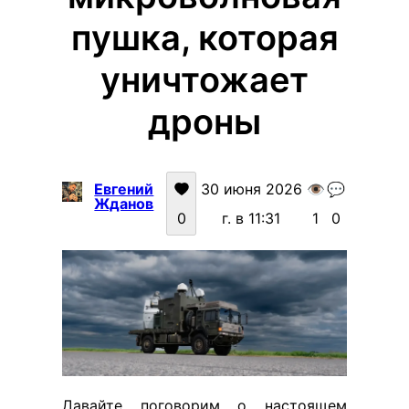
пушка, которая
уничтожает
дроны
Евгений
30 июня 2026
👁️
💬
Жданов
0
г. в 11:31
1
0
Давайте поговорим о настоящем