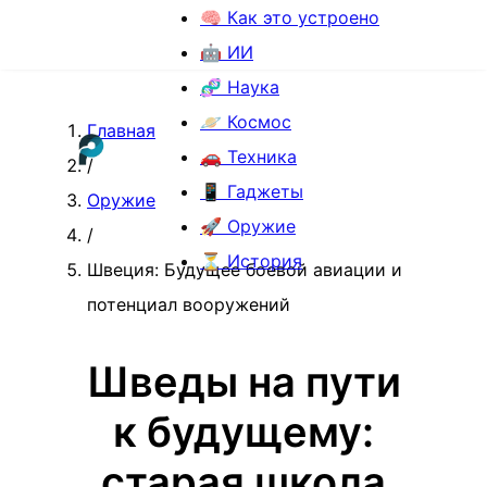
🧠 Как это устроено
🤖 ИИ
🧬 Наука
🪐 Космос
Главная
🚗 Техника
/
📱 Гаджеты
Оружие
🚀 Оружие
/
⏳ История
Швеция: Будущее боевой авиации и
потенциал вооружений
Шведы на пути
к будущему:
старая школа