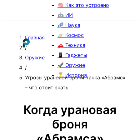
🧠 Как это устроено
🤖 ИИ
🧬 Наука
🪐 Космос
Главная
🚗 Техника
/
📱 Гаджеты
Оружие
🚀 Оружие
/
⏳ История
Угрозы урановой брони танка «Абрамс»
– что стоит знать
Когда урановая
броня
«Абрамса»