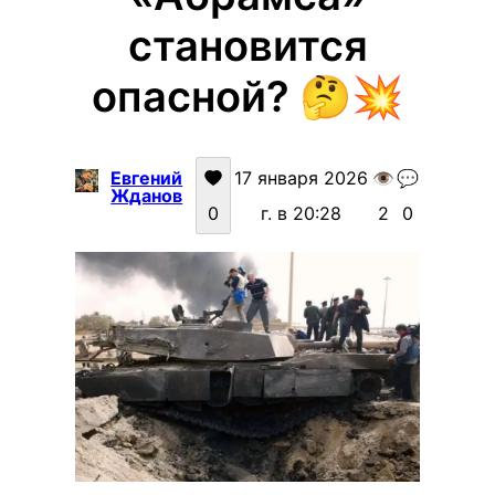
становится
опасной? 🤔💥
Евгений
17 января 2026
👁️
💬
Жданов
0
г. в 20:28
2
0