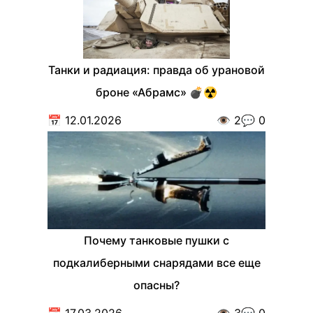
Танки и радиация: правда об урановой
броне «Абрамс» 💣☢️
📅
12.01.2026
👁️
2
💬
0
Почему танковые пушки с
подкалиберными снарядами все еще
опасны?
📅
17.03.2026
👁️
3
💬
0