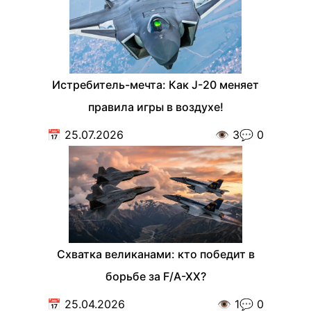
Истребитель-мечта: Как J-20 меняет
правила игры в воздухе!
📅
25.07.2026
👁️
3
💬
0
Схватка великанами: кто победит в
борьбе за F/A-XX?
📅
25.04.2026
👁️
1
💬
0