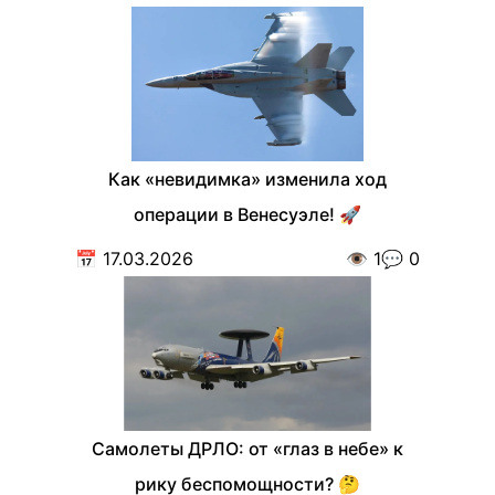
Как «невидимка» изменила ход
операции в Венесуэле! 🚀
📅
17.03.2026
👁️
1
💬
0
Самолеты ДРЛО: от «глаз в небе» к
рику беспомощности? 🤔