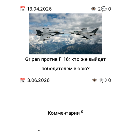
📅
13.04.2026
👁️
2
💬
0
Gripen против F-16: кто же выйдет
победителем в бою?
📅
3.06.2026
👁️
1
💬
0
0
Комментарии