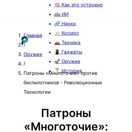
🧠 Как это устроено
🤖 ИИ
🧬 Наука
🪐 Космос
Главная
🚗 Техника
/
📱 Гаджеты
Оружие
🚀 Оружие
/
⏳ История
Патроны «Многоточие» против
беспилотников - Революционные
Технологии
Патроны
«Многоточие»: