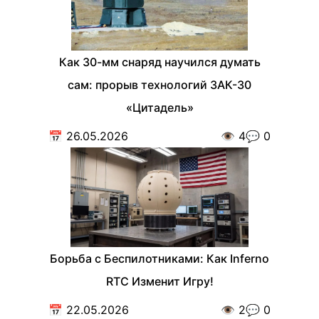
Как 30-мм снаряд научился думать
сам: прорыв технологий ЗАК-30
«Цитадель»
📅
26.05.2026
👁️
4
💬
0
Борьба с Беспилотниками: Как Inferno
RTC Изменит Игру!
📅
22.05.2026
👁️
2
💬
0