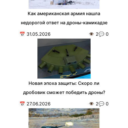
Как американская армия нашла
недорогой ответ на дроны-камикадзе
📅
31.05.2026
👁️
2
💬
0
Новая эпоха защиты: Скоро ли
дробовик сможет победить дроны?
📅
27.06.2026
👁️
2
💬
0