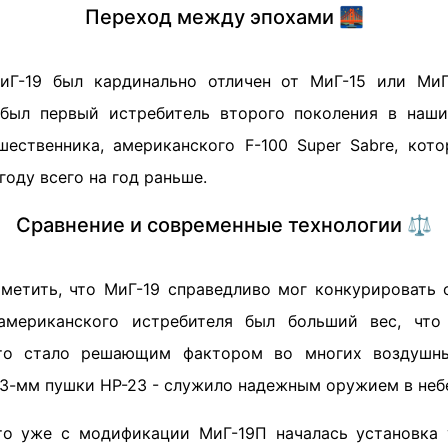
Переход между эпохами 🌉
иГ-19 был кардинально отличен от МиГ-15 или МиГ
 был первый истребитель второго поколения в наш
шественника, американского F-100 Super Sabre, кот
году всего на год раньше.
Сравнение и современные технологии ⚖️
тметить, что МиГ-19 справедливо мог конкурировать 
 американского истребителя был больший вес, что
то стало решающим фактором во многих воздушны
23-мм пушки НР-23 - служило надежным оружием в неб
то уже с модификации МиГ-19П началась установка