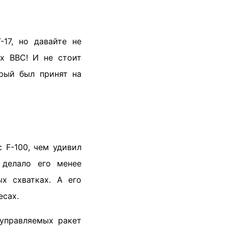
-17, но давайте не
их ВВС! И не стоит
орый был принят на
с F-100, чем удивил
 делало его менее
х схватках. А его
есах.
 управляемых ракет