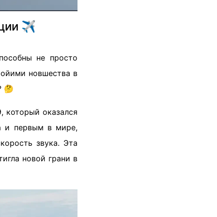
ции ✈️
пособны не просто
шойими новшества в
? 🤔
, который оказался
а и первым в мире,
корость звука. Эта
игла новой грани в