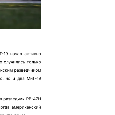
-19 начал активно
о случились только
канским разведчиком
о, но и два МиГ-19
ив разведчик RB-47H
когда американский