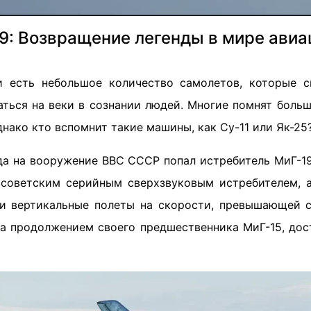
9: Возвращение легенды в мире авиа
и есть небольшое количество самолетов, которые с
таться на веки в сознании людей. Многие помнят боль
днако кто вспомнит такие машины, как Су-11 или Як-25
ода на вооружение ВВС СССР попал истребитель МиГ-19
советским серийным сверхзвуковым истребителем, 
и вертикальные полеты на скорости, превышающей с
ла продолжением своего предшественника МиГ-15, дост