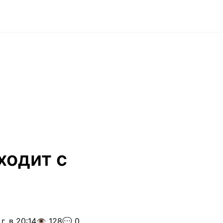
ходит с
г. в 20:14
👁️ 128
💬 0