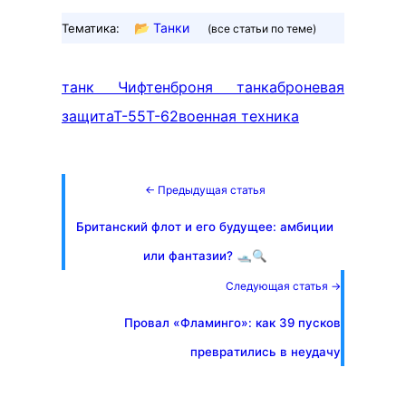
📂
Танки
Тематика:
(все статьи по теме)
танк Чифтен
броня танка
броневая
защита
Т-55
Т-62
военная техника
← Предыдущая статья
Британский флот и его будущее: амбиции
или фантазии? 🛥️🔍
Следующая статья →
Провал «Фламинго»: как 39 пусков
превратились в неудачу