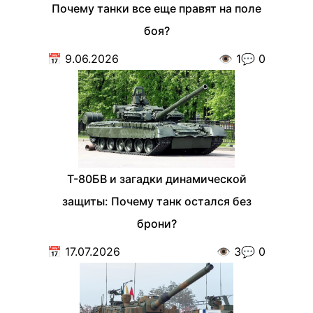
Почему танки все еще правят на поле
боя?
📅
9.06.2026
👁️
1
💬
0
Т-80БВ и загадки динамической
защиты: Почему танк остался без
брони?
📅
17.07.2026
👁️
3
💬
0