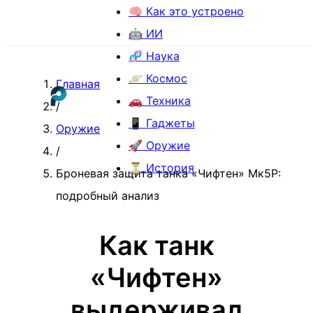
🧠 Как это устроено
🤖 ИИ
🧬 Наука
🪐 Космос
Главная
🚗 Техника
/
📱 Гаджеты
Оружие
🚀 Оружие
/
⏳ История
Броневая защита танка «Чифтен» Мк5Р:
подробный анализ
Как танк
«Чифтен»
выдерживал