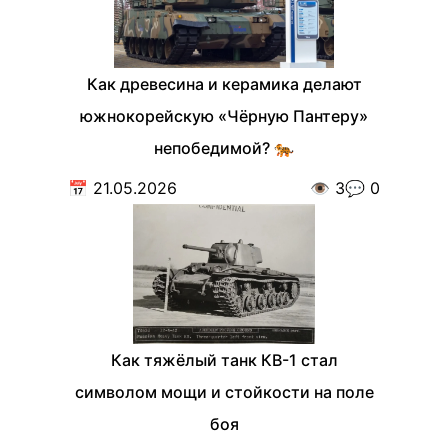
Как древесина и керамика делают
южнокорейскую «Чёрную Пантеру»
непобедимой? 🐅
📅
21.05.2026
👁️
3
💬
0
Как тяжёлый танк КВ-1 стал
символом мощи и стойкости на поле
боя