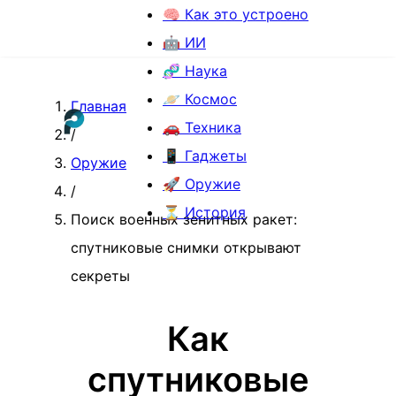
🧠 Как это устроено
🤖 ИИ
🧬 Наука
🪐 Космос
Главная
🚗 Техника
/
📱 Гаджеты
Оружие
🚀 Оружие
/
⏳ История
Поиск военных зенитных ракет:
спутниковые снимки открывают
секреты
Как
спутниковые