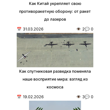
Как Китай укрепляет свою
противоракетную оборону: от ракет
до лазеров
📅
31.03.2026
👁️
2
💬
0
Как спутниковая разведка поменяла
наше восприятие мира: взгляд из
космоса
📅
19.02.2026
👁️
3
💬
0