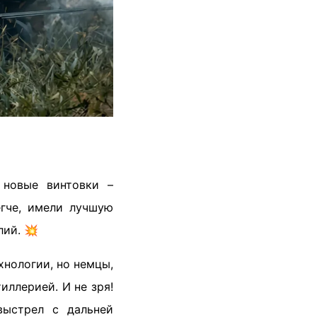
 новые винтовки –
егче, имели лучшую
лий. 💥
хнологии, но немцы,
иллерией. И не зря!
выстрел с дальней