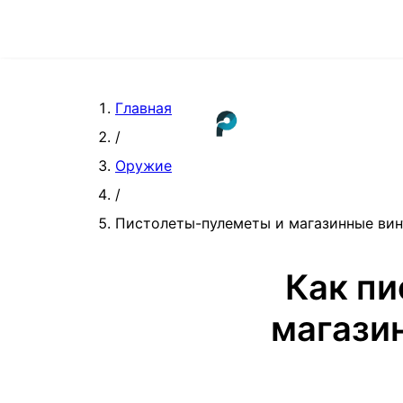
Главная
/
Оружие
/
Пистолеты-пулеметы и магазинные вин
Как п
магази