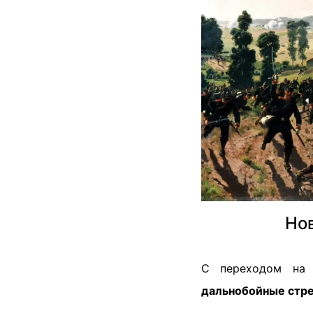
Нов
С переходом на н
дальнобойные стр