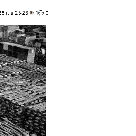
6 г. в 23:28
👁️ 1
💬 0