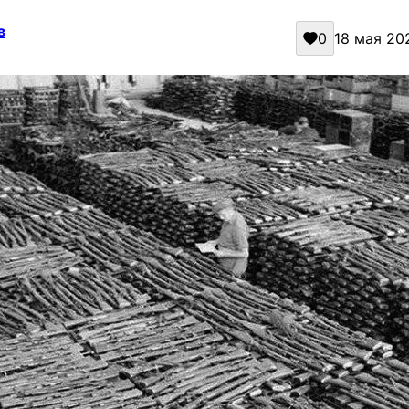
в
0
18 мая 202