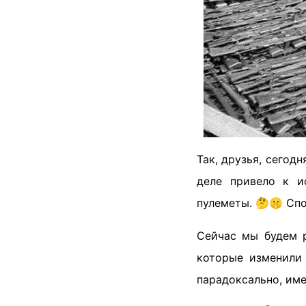
Так, друзья, сегод
деле привело к и
пулеметы. 🤔🤫 Спо
Сейчас мы будем р
которые изменили 
парадоксально, им