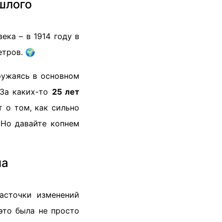
шлого
ека – в 1914 году в
тров. 🌍
ружаясь в основном
 За каких-то
25 лет
т о том, как сильно
 Но давайте копнем
на
асточки изменений
 это была не просто