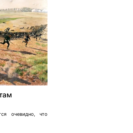
етам
тся очевидно, что