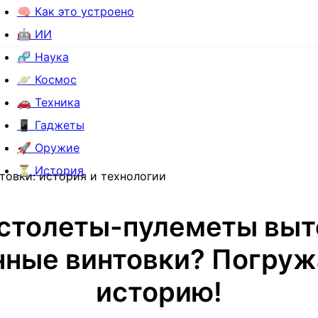
🧠 Как это устроено
🤖 ИИ
🧬 Наука
🪐 Космос
🚗 Техника
📱 Гаджеты
🚀 Оружие
⏳ История
товки: история и технологии
истолеты-пулеметы выт
нные винтовки? Погруж
историю!