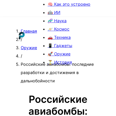
🧠 Как это устроено
🤖 ИИ
🧬 Наука
🪐 Космос
Главная
🚗 Техника
/
📱 Гаджеты
Оружие
🚀 Оружие
/
⏳ История
Российские авиабомбы: последние
разработки и достижения в
дальнобойности
Российские
авиабомбы: