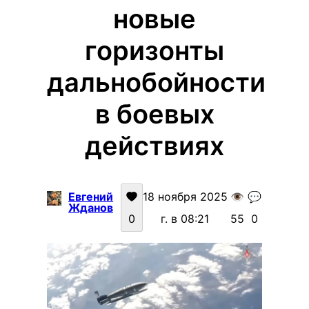
новые
горизонты
дальнобойности
в боевых
действиях
Евгений
18 ноября 2025
👁️
💬
Жданов
0
г. в 08:21
55
0