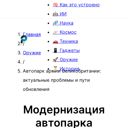
🧠 Как это устроено
🤖 ИИ
🧬 Наука
🪐 Космос
Главная
🚗 Техника
/
📱 Гаджеты
Оружие
🚀 Оружие
/
⏳ История
Автопарк армии Великобритании:
актуальные проблемы и пути
обновления
Модернизация
автопарка