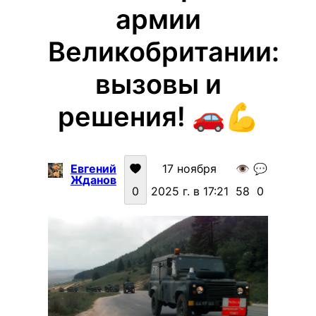
армии
Великобритании:
вызовы и
решения! 🚗💪
Евгений
17 ноября
👁️
💬
Жданов
0
2025 г. в 17:21
58
0