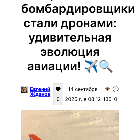
бомбардировщики
стали дронами:
удивительная
эволюция
авиации! ✈️🔍
Евгений
14 сентября
👁️
💬
Жданов
0
2025 г. в 08:12
135
0