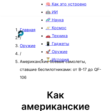
🧠 Как это устроено
🤖 ИИ
🧬 Наука
🪐 Космос
Главная
🚗 Техника
/
📱 Гаджеты
Оружие
🚀 Оружие
/
⏳ История
Американские боевые самолеты,
ставшие беспилотниками: от B-17 до QF-
106
Как
американские