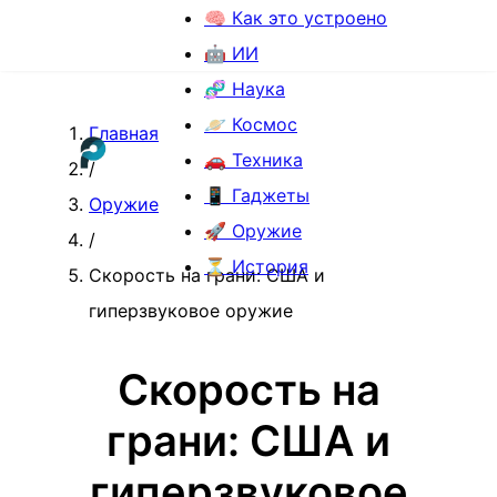
🧠 Как это устроено
🤖 ИИ
🧬 Наука
🪐 Космос
Главная
🚗 Техника
/
📱 Гаджеты
Оружие
🚀 Оружие
/
⏳ История
Скорость на грани: США и
гиперзвуковое оружие
Скорость на
грани: США и
гиперзвуковое