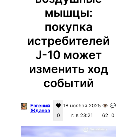
мышцы:
покупка
истребителей
J-10 может
изменить ход
событий
Евгений
18 ноября 2025
👁️
💬
Жданов
0
г. в 23:21
62
0