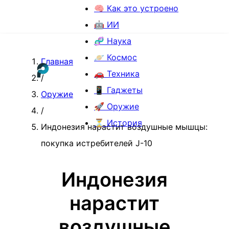
🧠 Как это устроено
🤖 ИИ
🧬 Наука
🪐 Космос
Главная
🚗 Техника
/
📱 Гаджеты
Оружие
🚀 Оружие
/
⏳ История
Индонезия нарастит воздушные мышцы:
покупка истребителей J-10
Индонезия
нарастит
воздушные