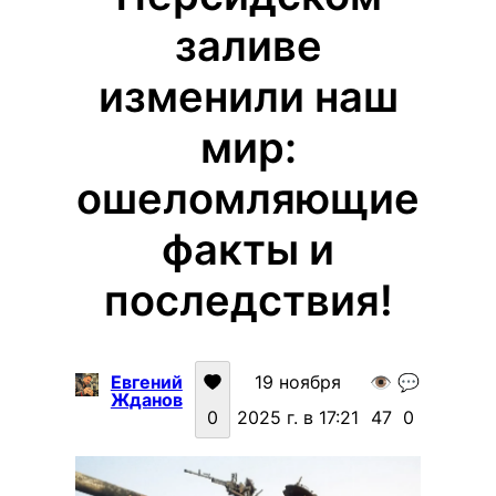
заливе
изменили наш
мир:
ошеломляющие
факты и
последствия!
Евгений
19 ноября
👁️
💬
Жданов
0
2025 г. в 17:21
47
0