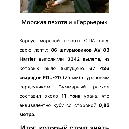
Морская пехота и «Гаррьеры»
Корпус морской пехоты США внес
свою лепту:
86 штурмовиков AV-8B
Harrier
выполнили
3342 вылета
, из
которых было выпущено
67 436
снарядов PGU-20
(25 мм) с урановым
сердечником. Суммарный расход
составил около
11 тонн
урана, что
эквивалентно кубу со стороной
0,82
метра
.
Итог, который стоит знать