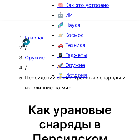
🧠 Как это устроено
🤖 ИИ
🧬 Наука
🪐 Космос
Главная
🚗 Техника
/
📱 Гаджеты
Оружие
🚀 Оружие
/
⏳ История
Персидский залив: Урановые снаряды и
их влияние на мир
Как урановые
снаряды в
Персидском