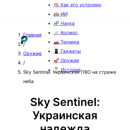
🧠 Как это устроено
🤖 ИИ
🧬 Наука
🪐 Космос
Главная
🚗 Техника
/
📱 Гаджеты
Оружие
🚀 Оружие
/
⏳ История
Sky Sentinel: Украинская ПВО на страже
неба
Sky Sentinel:
Украинская
надежда