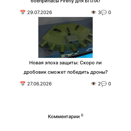
боеприпасы Firefly для БПЛА?
📅
29.07.2026
👁️
3
💬
0
Новая эпоха защиты: Скоро ли
дробовик сможет победить дроны?
📅
27.06.2026
👁️
2
💬
0
0
Комментарии