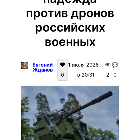
против дронов
российских
военных
Евгений
1 июля 2026 г.
👁️
💬
Жданов
0
в 20:31
2
0