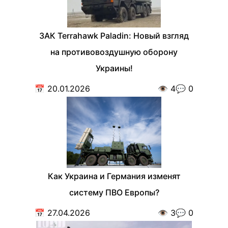
ЗАК Terrahawk Paladin: Новый взгляд
на противовоздушную оборону
Украины!
📅
20.01.2026
👁️
4
💬
0
Как Украина и Германия изменят
систему ПВО Европы?
📅
27.04.2026
👁️
3
💬
0