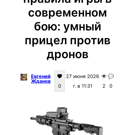
современном
бою: умный
прицел против
дронов
Евгений
27 июня 2026
👁️
💬
Жданов
0
г. в 11:31
2
0