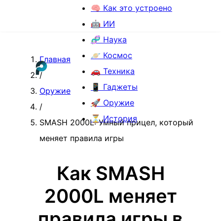
🧠 Как это устроено
🤖 ИИ
🧬 Наука
🪐 Космос
Главная
🚗 Техника
/
📱 Гаджеты
Оружие
🚀 Оружие
/
⏳ История
SMASH 2000L: Умный прицел, который
меняет правила игры
Как SMASH
2000L меняет
правила игры в