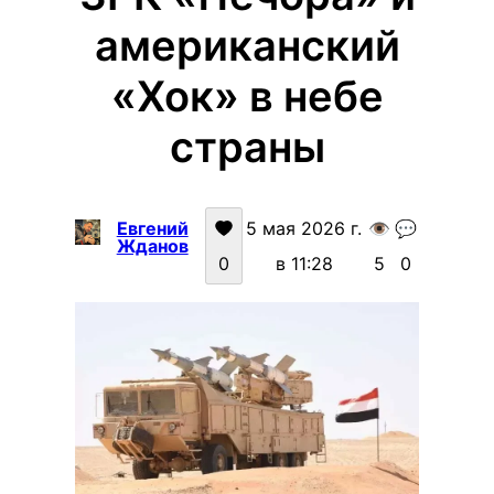
американский
«Хок» в небе
страны
Евгений
5 мая 2026 г.
👁️
💬
Жданов
0
в 11:28
5
0