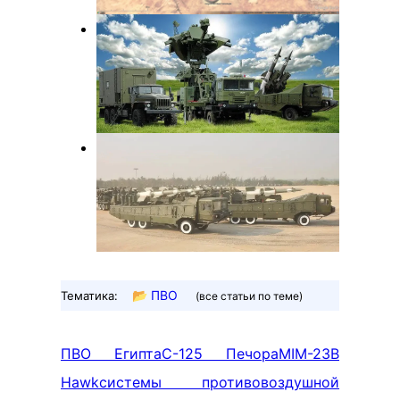
📂
ПВО
Тематика:
(все статьи по теме)
ПВО Египта
С-125 Печора
MIM-23B
Hawk
системы противовоздушной