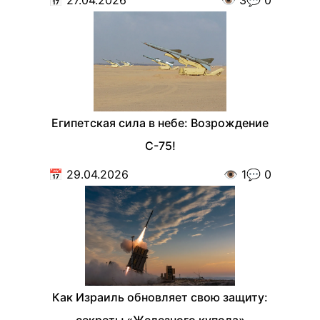
Египетская сила в небе: Возрождение
С-75!
📅
29.04.2026
👁️
1
💬
0
Как Израиль обновляет свою защиту:
секреты «Железного купола»