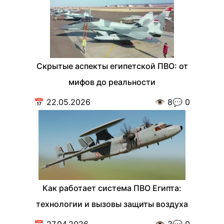
Скрытые аспекты египетской ПВО: от
мифов до реальности
📅
22.05.2026
👁️
8
💬
0
Как работает система ПВО Египта:
технологии и вызовы защиты воздуха
📅
27.04.2026
👁️
3
💬
0