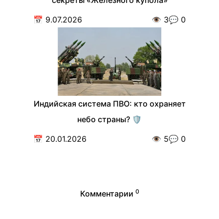
📅
9.07.2026
👁️
3
💬
0
Индийская система ПВО: кто охраняет
небо страны? 🛡️
📅
20.01.2026
👁️
5
💬
0
0
Комментарии