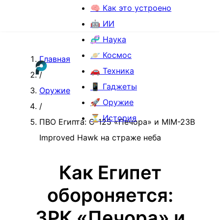
🧠 Как это устроено
🤖 ИИ
🧬 Наука
🪐 Космос
Главная
🚗 Техника
/
📱 Гаджеты
Оружие
🚀 Оружие
/
⏳ История
ПВО Египта: С-125 «Печора» и MIM-23B
Improved Hawk на страже неба
Как Египет
обороняется:
ЗРК «Печора» и