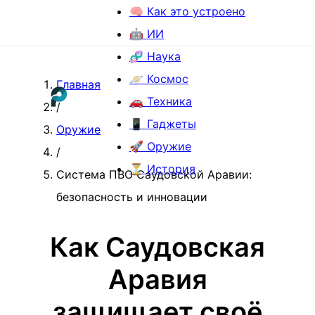
🧠 Как это устроено
🤖 ИИ
🧬 Наука
🪐 Космос
Главная
🚗 Техника
/
📱 Гаджеты
Оружие
🚀 Оружие
/
⏳ История
Система ПВО Саудовской Аравии:
безопасность и инновации
Как Саудовская
Аравия
защищает своё