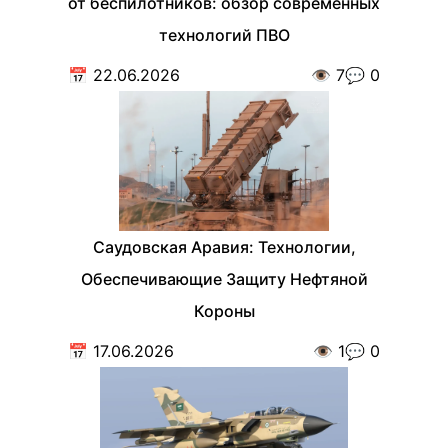
от беспилотников: обзор современных
технологий ПВО
📅
22.06.2026
👁️
7
💬
0
Саудовская Аравия: Технологии,
Обеспечивающие Защиту Нефтяной
Короны
📅
17.06.2026
👁️
1
💬
0