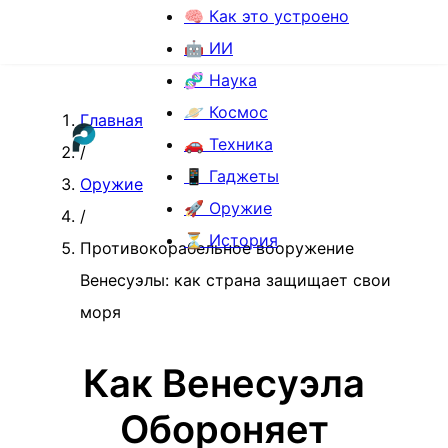
🧠 Как это устроено
🤖 ИИ
🧬 Наука
🪐 Космос
Главная
🚗 Техника
/
📱 Гаджеты
Оружие
🚀 Оружие
/
⏳ История
Противокорабельное вооружение
Венесуэлы: как страна защищает свои
моря
Как Венесуэла
Обороняет