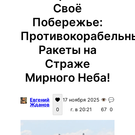
Своё
Побережье:
Противокорабельн
Ракеты на
Страже
Мирного Неба!
Евгений
17 ноября 2025
👁️
💬
Жданов
0
г. в 20:21
67
0