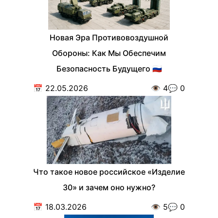
Новая Эра Противовоздушной
Обороны: Как Мы Обеспечим
Безопасность Будущего 🇷🇺
📅
22.05.2026
👁️
4
💬
0
Что такое новое российское «Изделие
30» и зачем оно нужно?
📅
18.03.2026
👁️
5
💬
0