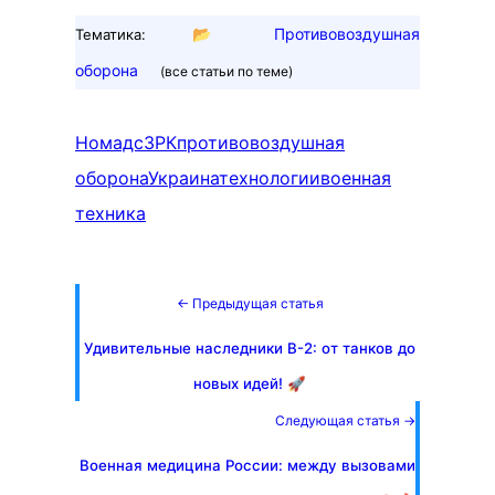
📂
Противовоздушная
Тематика:
оборона
(все статьи по теме)
Номадс
ЗРК
противовоздушная
оборона
Украина
технологии
военная
техника
← Предыдущая статья
Удивительные наследники В-2: от танков до
новых идей! 🚀
Следующая статья →
Военная медицина России: между вызовами