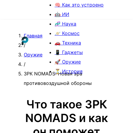
🧠 Как это устроено
🤖 ИИ
🧬 Наука
🪐 Космос
Главная
🚗 Техника
/
📱 Гаджеты
Оружие
🚀 Оружие
/
⏳ История
ЗРК NOMADS: Новая эра
противовоздушной обороны
Что такое ЗРК
NOMADS и как
он поможет