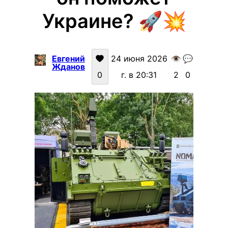
Украине? 🚀💥
Евгений
24 июня 2026
👁️
💬
Жданов
0
г. в 20:31
2
0