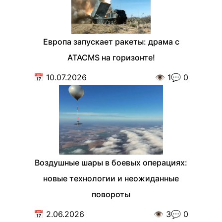
Европа запускает ракеты: драма с
ATACMS на горизонте!
📅
10.07.2026
👁️
1
💬
0
Воздушные шары в боевых операциях:
новые технологии и неожиданные
повороты
📅
2.06.2026
👁️
3
💬
0