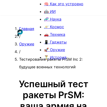
🧠 Как это устроено
🤖 ИИ
🧬 Наука
🪐 Космос
Главная
🚗 Техника
/
📱 Гаджеты
Оружие
🚀 Оружие
/
⏳ История
Тестирование ракеты PrSM Inc 2:
будущее военных технологий
Успешный тест
ракеты PrSM:
ваша армия на