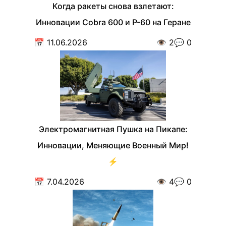
Когда ракеты снова взлетают:
Инновации Cobra 600 и Р-60 на Геране
📅
11.06.2026
👁️
2
💬
0
Электромагнитная Пушка на Пикапе:
Инновации, Меняющие Военный Мир!
⚡
📅
7.04.2026
👁️
4
💬
0