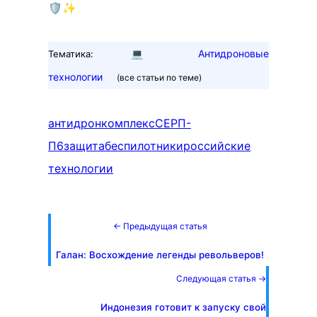
🛡️✨
💻
Антидроновые
Тематика:
технологии
(все статьи по теме)
антидрон
комплекс
СЕРП-
П6
защита
беспилотники
российские
технологии
← Предыдущая статья
Галан: Восхождение легенды револьверов!
Следующая статья →
Индонезия готовит к запуску свой