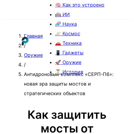
🧠 Как это устроено
🤖 ИИ
🧬 Наука
🪐 Космос
Главная
🚗 Техника
/
📱 Гаджеты
Оружие
🚀 Оружие
/
⏳ История
Антидроновый комплекс «СЕРП-П6»:
новая эра защиты мостов и
стратегических объектов
Как защитить
мосты от