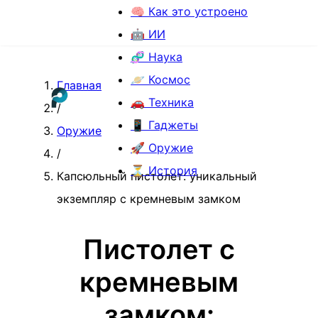
🧠 Как это устроено
🤖 ИИ
🧬 Наука
🪐 Космос
Главная
🚗 Техника
/
📱 Гаджеты
Оружие
🚀 Оружие
/
⏳ История
Капсюльный пистолет: уникальный
экземпляр с кремневым замком
Пистолет с
кремневым
замком: