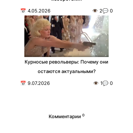
📅
4.05.2026
👁️
2
💬
0
Курносые револьверы: Почему они
остаются актуальными?
📅
9.07.2026
👁️
1
💬
0
0
Комментарии