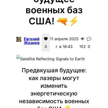
военных баз
США! 🔫⚡️
Евгений
11 апреля 2025
👁️
💬
Жданов
0
г. в 16:43
152
0
Предвкушая будущее:
как лазеры могут
изменить
энергетическую
независимость военных