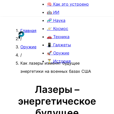
🧠 Как это устроено
🤖 ИИ
🧬 Наука
🪐 Космос
Главная
🚗 Техника
/
📱 Гаджеты
Оружие
🚀 Оружие
/
⏳ История
Как лазеры изменят будущее
энергетики на военных базах США
Лазеры –
энергетическое
будущее