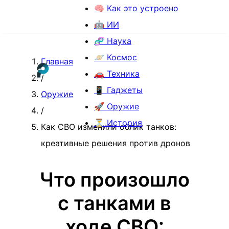
🧠 Как это устроено
🤖 ИИ
🧬 Наука
🪐 Космос
Главная
🚗 Техника
/
📱 Гаджеты
Оружие
🚀 Оружие
/
⏳ История
Как СВО изменили облик танков:
креативные решения против дронов
Что произошло
с танками в
ходе СВО: