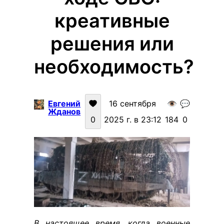
креативные
решения или
необходимость?
Евгений
16 сентября
👁️
💬
Жданов
0
2025 г. в 23:12
184
0
В настоящее время, когда военные