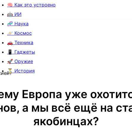
🧠 Как это устроено
🤖 ИИ
🧬 Наука
🪐 Космос
🚗 Техника
📱 Гаджеты
🚀 Оружие
⏳ История
сией?
ему Европа уже охотитс
ов, а мы всё ещё на с
якобинцах?