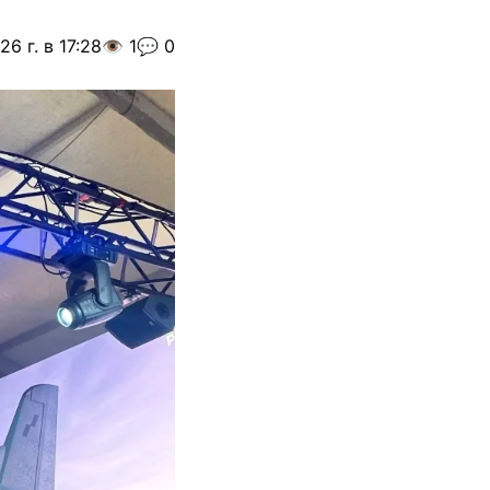
6 г. в 17:28
👁️ 1
💬 0