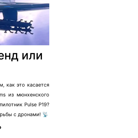
енд или
м, как это касается
ems из мюнхенского
илотник Pulse P19?
орьбы с дронами! 📡
?