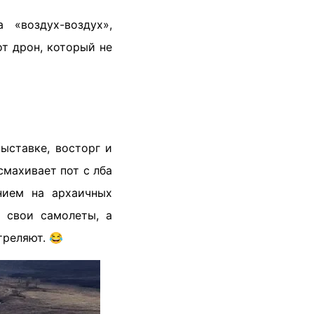
«воздух-воздух»,
от дрон, который не
ыставке, восторг и
смахивает пот с лба
нием на архаичных
т свои самолеты, а
треляют. 😂