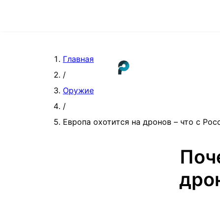
Главная
/
Оружие
/
Европа охотится на дронов – что с Рос
Поч
дрон