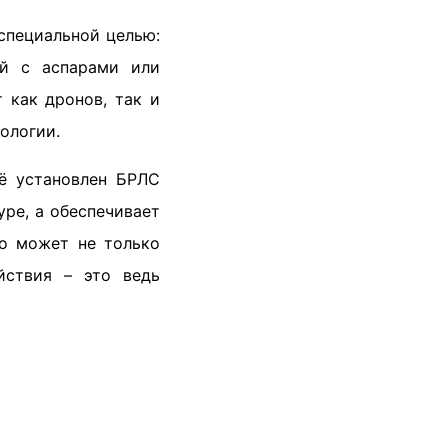
 специальной целью:
ий с аспарами или
 как дронов, так и
ологии.
ё установлен БРЛС
уре, а обеспечивает
во может не только
йствия – это ведь