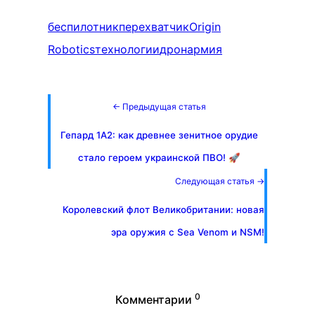
беспилотник
перехватчик
Origin
Robotics
технологии
дрон
армия
← Предыдущая статья
Гепард 1А2: как древнее зенитное орудие
стало героем украинской ПВО! 🚀
Следующая статья →
Королевский флот Великобритании: новая
эра оружия с Sea Venom и NSM!
0
Комментарии