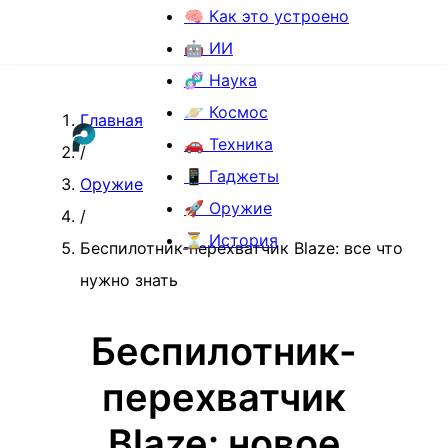
🧠 Как это устроено
🤖 ИИ
🧬 Наука
🪐 Космос
Главная
🚗 Техника
/
📱 Гаджеты
Оружие
🚀 Оружие
/
⏳ История
Беспилотник-перехватчик Blaze: все что
нужно знать
Беспилотник-
перехватчик
Blaze: новое