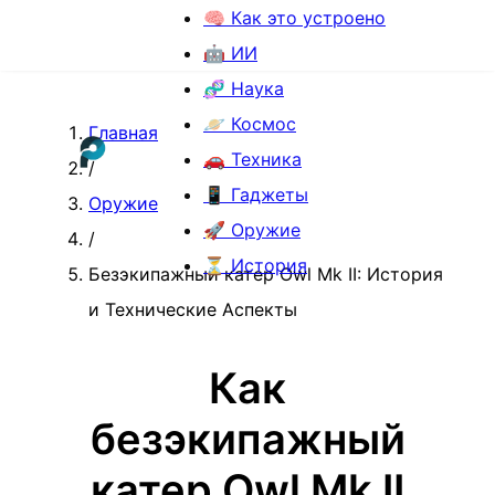
🧠 Как это устроено
🤖 ИИ
🧬 Наука
🪐 Космос
Главная
🚗 Техника
/
📱 Гаджеты
Оружие
🚀 Оружие
/
⏳ История
Безэкипажный катер Owl Mk II: История
и Технические Аспекты
Как
безэкипажный
катер Owl Mk II