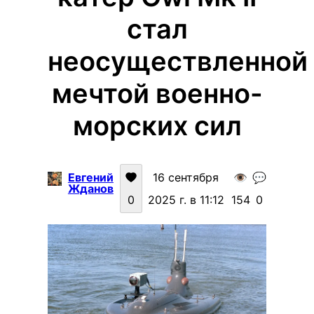
стал
неосуществленной
мечтой военно-
морских сил
Евгений
16 сентября
👁️
💬
Жданов
0
2025 г. в 11:12
154
0