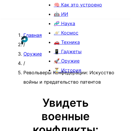
🧠 Как это устроено
🤖 ИИ
🧬 Наука
🪐 Космос
Главная
🚗 Техника
/
📱 Гаджеты
Оружие
🚀 Оружие
/
⏳ История
Револьверы Конфедерации: Искусство
войны и предательство патентов
Увидеть
военные
конфликты: