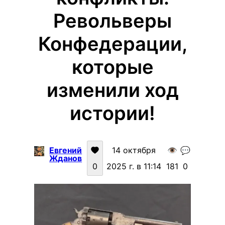
Револьверы
Конфедерации,
которые
изменили ход
истории!
Евгений
14 октября
👁️
💬
Жданов
0
2025 г. в 11:14
181
0