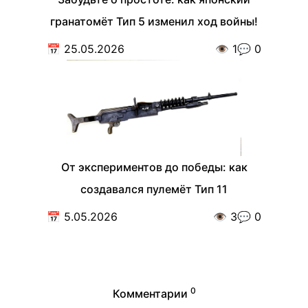
гранатомёт Тип 5 изменил ход войны!
📅
25.05.2026
👁️
1
💬
0
От экспериментов до победы: как
создавался пулемёт Тип 11
📅
5.05.2026
👁️
3
💬
0
0
Комментарии