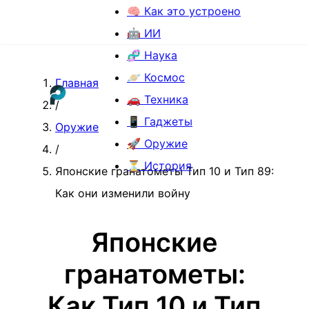
🧠 Как это устроено
🤖 ИИ
🧬 Наука
🪐 Космос
Главная
🚗 Техника
/
📱 Гаджеты
Оружие
🚀 Оружие
/
⏳ История
Японские гранатометы Тип 10 и Тип 89:
Как они изменили войну
Японские
гранатометы:
Как Тип 10 и Тип