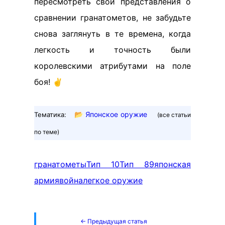
пересмотреть свои представления о
сравнении гранатометов, не забудьте
снова заглянуть в те времена, когда
легкость и точность были
королевскими атрибутами на поле
боя! ✌️
📂
Японское оружие
Тематика:
(все статьи
по теме)
гранатометы
Тип 10
Тип 89
японская
армия
война
легкое оружие
← Предыдущая статья