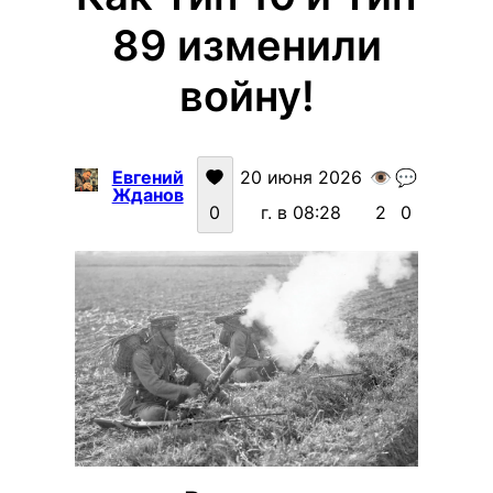
89 изменили
войну!
Евгений
20 июня 2026
👁️
💬
Жданов
0
г. в 08:28
2
0