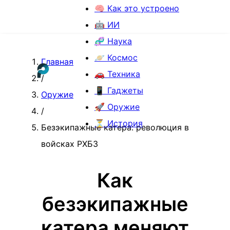
🧠 Как это устроено
🤖 ИИ
🧬 Наука
🪐 Космос
Главная
🚗 Техника
/
📱 Гаджеты
Оружие
🚀 Оружие
/
⏳ История
Безэкипажные катера: революция в
войсках РХБЗ
Как
безэкипажные
катера меняют