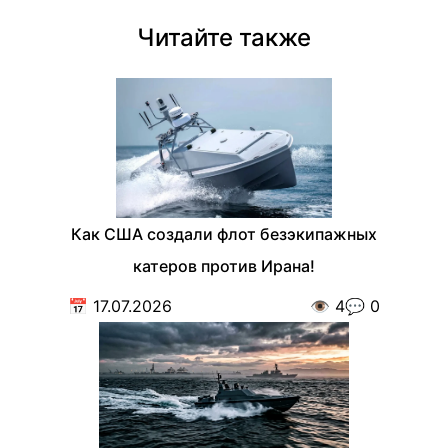
Читайте также
Как США создали флот безэкипажных
катеров против Ирана!
📅
17.07.2026
👁️
4
💬
0