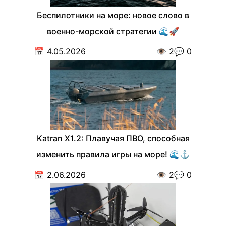
Беспилотники на море: новое слово в
военно-морской стратегии 🌊🚀
📅
4.05.2026
👁️
2
💬
0
Katran X1.2: Плавучая ПВО, способная
изменить правила игры на море! 🌊⚓️
📅
2.06.2026
👁️
2
💬
0