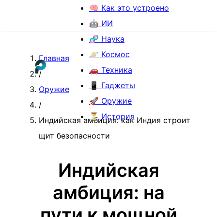
🧠 Как это устроено
🤖 ИИ
🧬 Наука
🪐 Космос
Главная
🚗 Техника
/
📱 Гаджеты
Оружие
🚀 Оружие
/
⏳ История
Индийская амбиция: как Индия строит
щит безопасности
Индийская
амбиция: на
пути к мощной