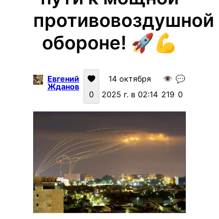
противовоздушной
обороне! 🚀💪
Евгений
14 октября
👁️
💬
Жданов
0
2025 г. в 02:14
219
0