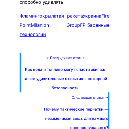
способно удивлять!
Фламинго
крылатая ракета
Украина
Fire
Point
Milanion Group
FP-5
военные
технологии
← Предыдущая статья
Как вода и топливо могут спасти экипаж
танка: удивительные открытия в пожарной
безопасности
Следующая статья →
Почему тактические перчатки —
незаменимая вещь для каждого
военнослужащего?