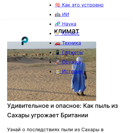
🧠 Как это устроено
🤖 ИИ
🧬 Наука
климат
🪐 Космос
🚗 Техника
📱 Гаджеты
🚀 Оружие
⏳ История
Удивительное и опасное: Как пыль из
Сахары угрожает Британии
Узнай о последствиях пыли из Сахары в