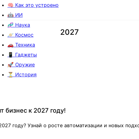
🧠 Как это устроено
🤖 ИИ
🧬 Наука
2027
🪐 Космос
🚗 Техника
📱 Гаджеты
🚀 Оружие
⏳ История
т бизнес к 2027 году!
 2027 году? Узнай о росте автоматизации и новых под