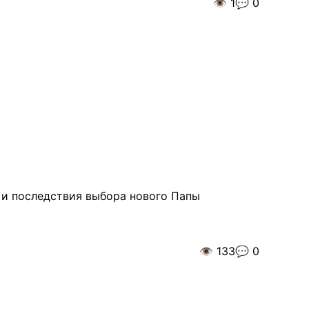
👁️
1
💬
0
ь и последствия выбора нового Папы
👁️
133
💬
0