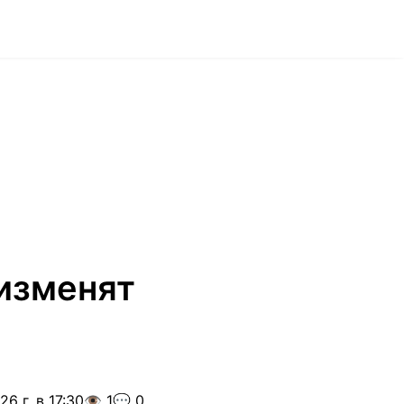
 изменят
6 г. в 17:30
👁️ 1
💬 0