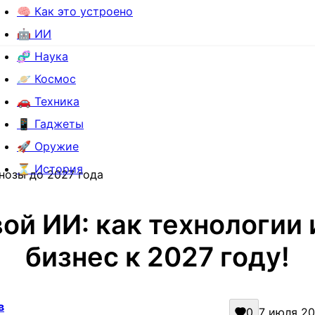
🧠 Как это устроено
🤖 ИИ
🧬 Наука
🪐 Космос
🚗 Техника
📱 Гаджеты
🚀 Оружие
⏳ История
нозы до 2027 года
ой ИИ: как технологии
бизнес к 2027 году!
в
0
7 июля 202