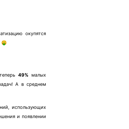
атизацию окупятся
 🤑
 теперь
49%
малых
задач! А в среднем
аний, использующих
ешения и появлении