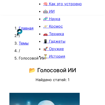
🧠 Как это устроено
🤖 ИИ
🧬 Наука
🪐 Космос
Главная
🚗 Техника
/
📱 Гаджеты
Темы
🚀 Оружие
/
⏳ История
Голосовой ИИ
📂
Голосовой ИИ
Найдено статей:
1